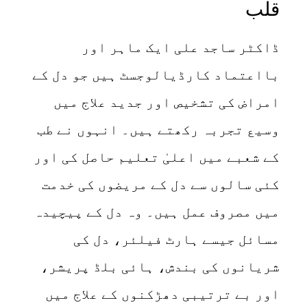
قلب
ڈاکٹر ساجد علی ایک ماہر اور
بااعتماد کارڈیالوجسٹ ہیں جو دل کے
امراض کی تشخیص اور جدید علاج میں
وسیع تجربہ رکھتے ہیں۔ انہوں نے طب
کے شعبے میں اعلیٰ تعلیم حاصل کی اور
کئی سالوں سے دل کے مریضوں کی خدمت
میں مصروف عمل ہیں۔ وہ دل کے پیچیدہ
مسائل جیسے ہارٹ فیلئر، دل کی
شریانوں کی بندش، ہائی بلڈ پریشر،
اور بے ترتیبی دھڑکنوں کے علاج میں