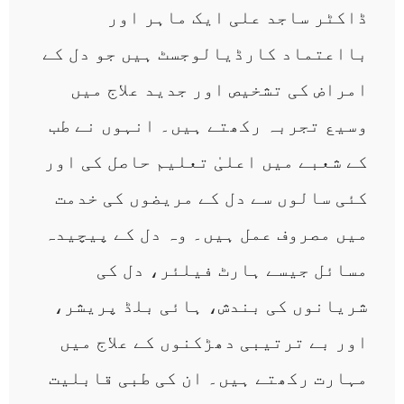
ڈاکٹر ساجد علی ایک ماہر اور
بااعتماد کارڈیالوجسٹ ہیں جو دل کے
امراض کی تشخیص اور جدید علاج میں
وسیع تجربہ رکھتے ہیں۔ انہوں نے طب
کے شعبے میں اعلیٰ تعلیم حاصل کی اور
کئی سالوں سے دل کے مریضوں کی خدمت
میں مصروف عمل ہیں۔ وہ دل کے پیچیدہ
مسائل جیسے ہارٹ فیلئر، دل کی
شریانوں کی بندش، ہائی بلڈ پریشر،
اور بے ترتیبی دھڑکنوں کے علاج میں
مہارت رکھتے ہیں۔ ان کی طبی قابلیت