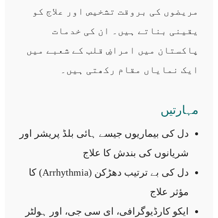
مریضوں کی بروقت تشخیص اور علاج کو
یقینی بناتے ہیں۔ ان کی خدمات
پاکستان میں امراضِ قلب کے شعبے میں
ایک نمایاں مقام رکھتی ہیں۔
مہارتیں
دل کی بیماریوں جیسے ہائی بلڈ پریشر اور
شریانوں کی بندش کا علاج
دل کی بے ترتیب دھڑکن (Arrhythmia) کا
مؤثر علاج
ایکو کارڈیوگرافی، ای سی جی، اور ہولٹر