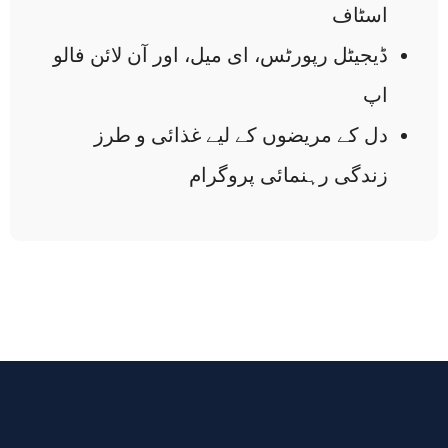
اسٹاف
ڈیجیٹل رپورٹس، ای میل، اور آن لائن فالو
اپ
دل کے مریضوں کے لیے غذائی و طرز
زندگی رہنمائی پروگرام