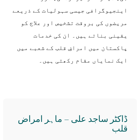
اینجیوگرافی جیسی سہولیات کے ذریعے
مریضوں کی بروقت تشخیص اور علاج کو
یقینی بناتے ہیں۔ ان کی خدمات
پاکستان میں امراضِ قلب کے شعبے میں
ایک نمایاں مقام رکھتی ہیں۔
ڈاکٹر ساجد علی – ماہر امراض
قلب