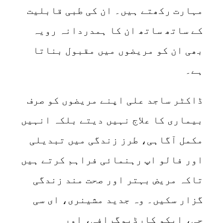
مہارت رکھتے ہیں۔ ان کی طبی قابلیت
کے ساتھ ساتھ ان کا ہمدردانہ رویہ
بھی ان کو مریضوں میں مقبول بناتا
ہے۔
ڈاکٹر ساجد علی اپنے مریضوں کو صرف
بیماری کا علاج نہیں دیتے بلکہ انہیں
مکمل آگاہی، طرز زندگی میں تبدیلی
اور فالو اپ رہنمائی فراہم کرتے ہیں
تاکہ مریض بہتر اور صحت مند زندگی
گزار سکیں۔ وہ جدید مشینری، ای سی
جی، ایکو کارڈیوگرافی، اور