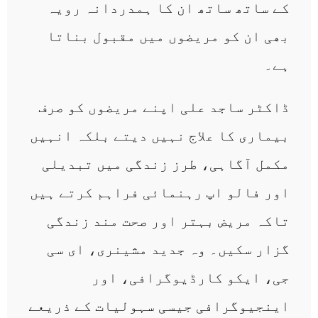
کے ساتھ ساتھ ان کا ہمدردانہ رویہ
بھی ان کو مریضوں میں مقبول بناتا
ہے۔
ڈاکٹر ساجد علی اپنے مریضوں کو صرف
بیماری کا علاج نہیں دیتے بلکہ انہیں
مکمل آگاہی، طرز زندگی میں تبدیلی
اور فالو اپ رہنمائی فراہم کرتے ہیں
تاکہ مریض بہتر اور صحت مند زندگی
گزار سکیں۔ وہ جدید مشینری، ای سی
جی، ایکو کارڈیوگرافی، اور
اینجیوگرافی جیسی سہولیات کے ذریعے